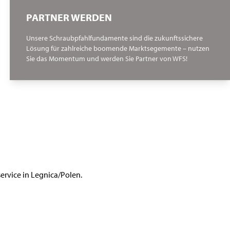
PARTNER WERDEN
Unsere Schraubpfahlfundamente sind die zukunftssichere
Lösung für zahlreiche boomende Marktsegemente – nutzen
Sie das Momentum und werden Sie Partner von WFS!
ervice in Legnica/Polen.