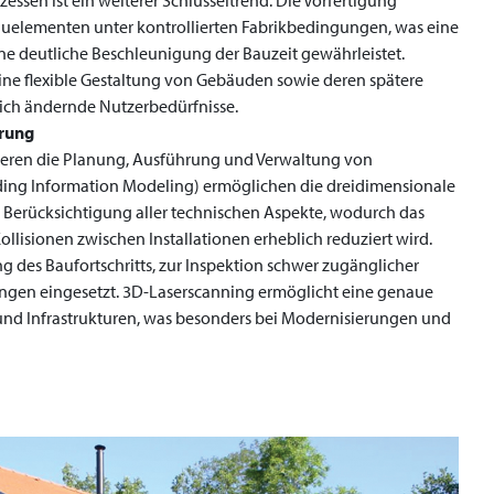
essen ist ein weiterer Schlüsseltrend. Die Vorfertigung
auelementen unter kontrollierten Fabrikbedingungen, was eine
e deutliche Beschleunigung der Bauzeit gewährleistet.
ne flexible Gestaltung von Gebäuden sowie deren spätere
ich ändernde Nutzerbedürfnisse.
erung
nieren die Planung, Ausführung und Verwaltung von
ding Information Modeling) ermöglichen die dreidimensionale
Berücksichtigung aller technischen Aspekte, wodurch das
llisionen zwischen Installationen erheblich reduziert wird.
des Baufortschritts, zur Inspektion schwer zugänglicher
ungen eingesetzt. 3D-Laserscanning ermöglicht eine genaue
nd Infrastrukturen, was besonders bei Modernisierungen und