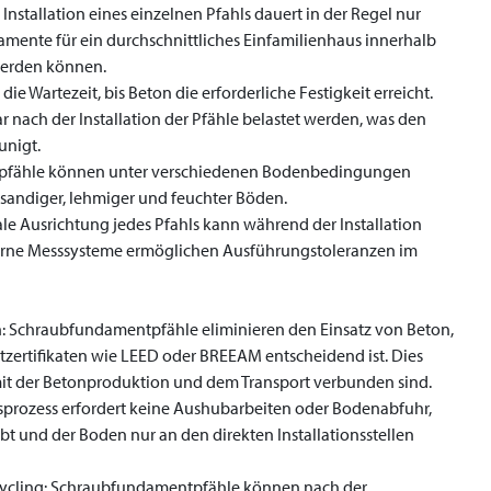
Installation eines einzelnen Pfahls dauert in der Regel nur
mente für ein durchschnittliches Einfamilienhaus innerhalb
 werden können.
 die Wartezeit, bis Beton die erforderliche Festigkeit erreicht.
 nach der Installation der Pfähle belastet werden, was den
unigt.
ntpfähle können unter verschiedenen Bodenbedingungen
 sandiger, lehmiger und feuchter Böden.
kale Ausrichtung jedes Pfahls kann während der Installation
derne Messsysteme ermöglichen Ausführungstoleranzen im
: Schraubfundamentpfähle eliminieren den Einsatz von Beton,
zertifikaten wie LEED oder BREEAM entscheidend ist. Dies
mit der Betonproduktion und dem Transport verbunden sind.
onsprozess erfordert keine Aushubarbeiten oder Bodenabfuhr,
bt und der Boden nur an den direkten Installationsstellen
ycling: Schraubfundamentpfähle können nach der