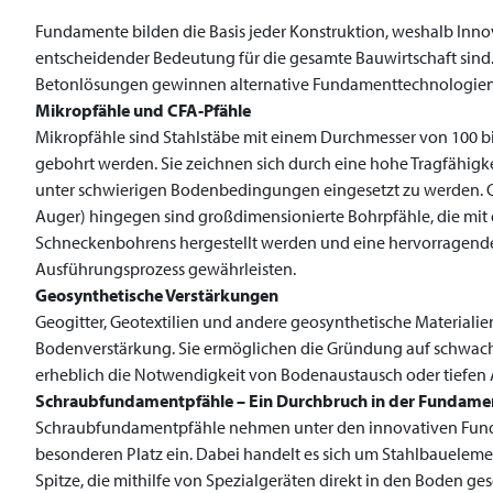
Fundamente bilden die Basis jeder Konstruktion, weshalb Inno
entscheidender Bedeutung für die gesamte Bauwirtschaft sind.
Betonlösungen gewinnen alternative Fundamenttechnologien
Mikropfähle und CFA-Pfähle
Mikropfähle sind Stahlstäbe mit einem Durchmesser von 100 bi
gebohrt werden. Sie zeichnen sich durch eine hohe Tragfähigke
unter schwierigen Bodenbedingungen eingesetzt zu werden. C
Auger) hingegen sind großdimensionierte Bohrpfähle, die mit
Schneckenbohrens hergestellt werden und eine hervorragende
Ausführungsprozess gewährleisten.
Geosynthetische Verstärkungen
Geogitter, Geotextilien und andere geosynthetische Materialie
Bodenverstärkung. Sie ermöglichen die Gründung auf schwac
erheblich die Notwendigkeit von Bodenaustausch oder tiefen
Schraubfundamentpfähle – Ein Durchbruch in der Fundame
Schraubfundamentpfähle nehmen unter den innovativen Fu
besonderen Platz ein. Dabei handelt es sich um Stahlbauelem
Spitze, die mithilfe von Spezialgeräten direkt in den Boden g