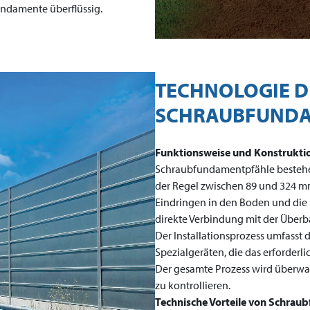
ndamente überflüssig.
TECHNOLOGIE D
SCHRAUBFUNDA
Funktionsweise und Konstrukti
Schraubfundamentpfähle bestehe
der Regel zwischen 89 und 324 mm
Eindringen in den Boden und die L
direkte Verbindung mit der Überb
Der Installationsprozess umfasst 
Spezialgeräten, die das erforderl
Der gesamte Prozess wird überwac
zu kontrollieren.
Technische Vorteile von Schra