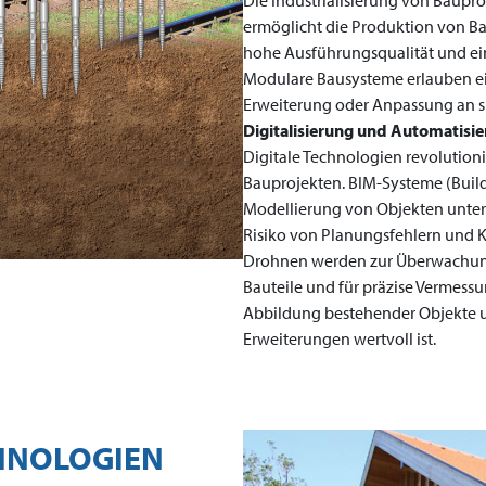
Die Industrialisierung von Bauproz
ermöglicht die Produktion von B
hohe Ausführungsqualität und ein
Modulare Bausysteme erlauben ei
Erweiterung oder Anpassung an s
Digitalisierung und Automatisi
Digitale Technologien revolutio
Bauprojekten. BIM-Systeme (Buil
Modellierung von Objekten unter 
Risiko von Planungsfehlern und Ko
Drohnen werden zur Überwachung 
Bauteile und für präzise Vermess
Abbildung bestehender Objekte u
Erweiterungen wertvoll ist.
HNOLOGIEN