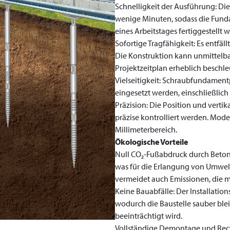
Schnelligkeit der Ausführung: Die 
wenige Minuten, sodass die Funda
eines Arbeitstages fertiggestellt
Sofortige Tragfähigkeit: Es entfällt
Die Konstruktion kann unmittelbar
Projektzeitplan erheblich beschle
Vielseitigkeit: Schraubfundame
eingesetzt werden, einschließlich
Präzision: Die Position und verti
präzise kontrolliert werden. Mo
Millimeterbereich.
Ökologische Vorteile
Null CO₂-Fußabdruck durch Beton
was für die Erlangung von Umwelt
vermeidet auch Emissionen, die 
Keine Bauabfälle: Der Installati
wodurch die Baustelle sauber blei
beeinträchtigt wird.
Vollständige Demontage und Rec