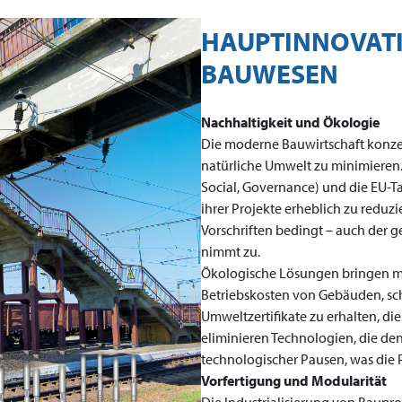
HAUPTINNOVAT
BAUWESEN
Nachhaltigkeit und Ökologie
Die moderne Bauwirtschaft konze
natürliche Umwelt zu minimieren.
Social, Governance) und die EU-T
ihrer Projekte erheblich zu reduzi
Vorschriften bedingt – auch der g
nimmt zu.
Ökologische Lösungen bringen mes
Betriebskosten von Gebäuden, sch
Umweltzertifikate zu erhalten, d
eliminieren Technologien, die de
technologischer Pausen, was die P
Vorfertigung und Modularität