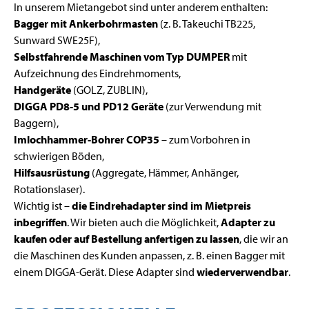
In unserem Mietangebot sind unter anderem enthalten:
Bagger mit Ankerbohrmasten
(z. B. Takeuchi TB225,
Sunward SWE25F),
Selbstfahrende Maschinen vom Typ DUMPER
mit
Aufzeichnung des Eindrehmoments,
Handgeräte
(GOLZ, ZUBLIN),
DIGGA PD8-5 und PD12 Geräte
(zur Verwendung mit
Baggern),
Imlochhammer-Bohrer COP35
– zum Vorbohren in
schwierigen Böden,
Hilfsausrüstung
(Aggregate, Hämmer, Anhänger,
Rotationslaser).
Wichtig ist –
die Eindrehadapter sind im Mietpreis
inbegriffen
. Wir bieten auch die Möglichkeit,
Adapter zu
kaufen oder auf Bestellung anfertigen zu lassen
, die wir an
die Maschinen des Kunden anpassen, z. B. einen Bagger mit
einem DIGGA-Gerät. Diese Adapter sind
wiederverwendbar
.